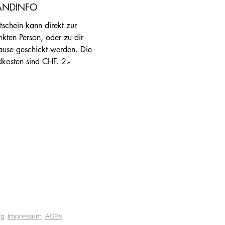
ANDINFO
schein kann direkt zur 
kten Person, oder zu dir 
use geschickt werden. Die 
kosten sind CHF. 2.-
ng
Impressum
AGBs