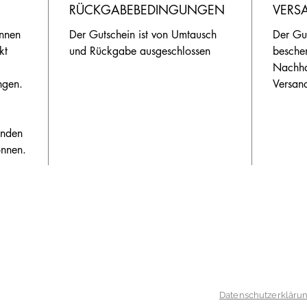
RÜCKGABEBEDINGUNGEN
VERS
önnen 
Der Gutschein ist von Umtausch 
Der Gut
kt 
und Rückgabe ausgeschlossen
beschen
Nachha
ngen. 
Versand
unden 
önnen.
Datenschutzerkläru