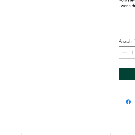
Lie
- wenn d
Wun
ver
der
bes
Käu
Anzahl