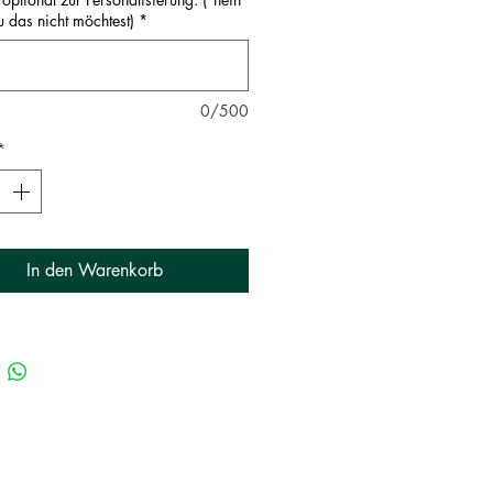
ferung:
der Gutschein wird auf 
u das nicht möchtest)
*
sch liebevoll Verpackt und per Post 
sendet. Du kannst auswählen, ob 
 Gutschein 
direkt an die zu 
chenkende Person
 oder
 an dich als 
0/500
fer:in 
gesendet werden soll.
*
In den Warenkorb