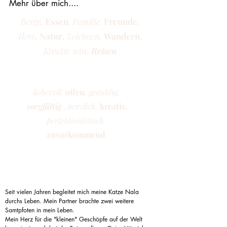
Mehr über mich....
Berge,
Essen
, Familie,
Freunde
,
Tiere
,
Natur,
Zeichnen,
Wandern
,
Kreativ sein
,
Reisen
macht mich glücklich
liebevoll,
offen
, geduldig,
sorgfältig
,
herzlich,
kreativ
,
perfektionistisch
zuvorkommend
so bin ich
Seit vielen Jahren begleitet mich meine Katze Nala
durchs Leben. Mein Partner brachte zwei weitere
Samtpfoten in mein Leben.
Mein Herz für die "kleinen" Geschöpfe auf der Welt