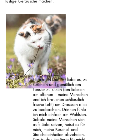
lustige Geräusche machen.
Hi, ich bin Lou. Ich liebe es, zu
kuscheln und gemütlich am
Fenster zu sitzen (am liebsten
am offenen – meine Menschen
und ich brauchen schliesslich
frische Luft!) um Draussen alles
zu beobachten. Drinnen fühle
ich mich einfach am Wohlsten.
Sobald meine Menschen sich
aufs Sofa setzen, heisst es für
mich, meine Kuschel- und
Streicheleinheiten abzuholen.
Das ist das Schönste für mich!