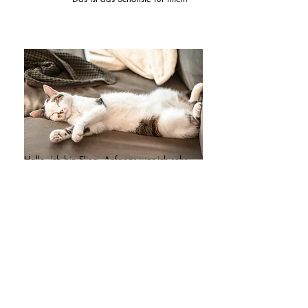
Hallo, ich bin Elina. Anfangs war ich sehr
zurückhaltend, zwei Jahre lang durfte mich
niemand anfassen, aber jetzt – jetzt kuschle
ich richtig gern mit meinen Menschen! Im
Sommer liebe ich es, draussen auf Abenteuer
zu gehen oder stundenlang beim Nachbarn
unter seinen Pflanzen zu schlafen. Mein
Lieblingsplatz auf dem Sofa ist der Spalt
zwischen den Sitzkissen. Am besten ist es,
wenn ich meine Füsse richtig im Spalt
vergraben kann.
Vielleicht ist genau deshalb mein